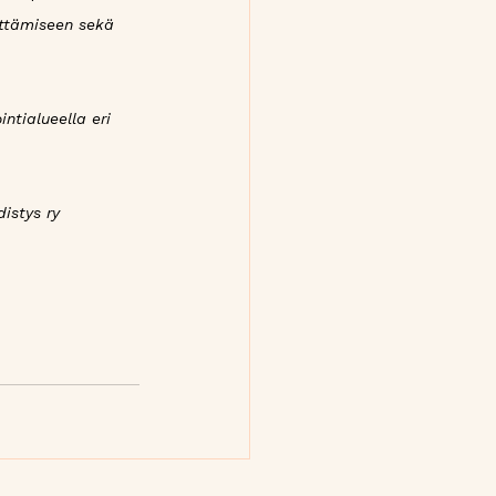
ittämiseen sekä 
tialueella eri 
istys ry