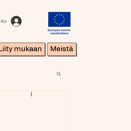
udu
Liity mukaan
Meistä