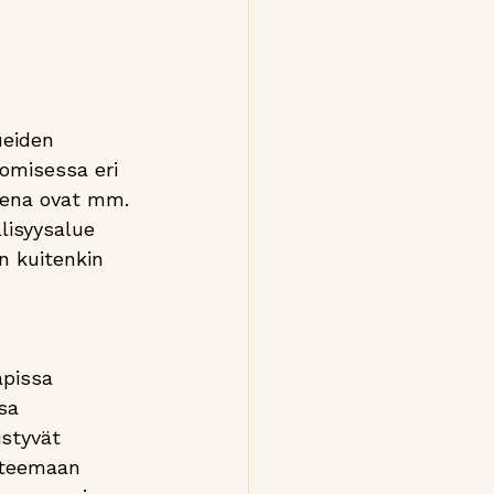
ueiden 
omisessa eri 
teena ovat mm. 
lisyysalue 
n kuitenkin 
apissa 
sa 
istyvät 
 teemaan 