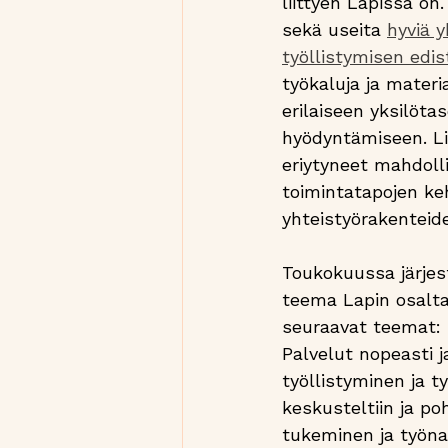
liittyen Lapissa on
sekä useita 
hyviä y
työllistymisen edi
työkaluja ja materi
erilaiseen yksilöt
hyödyntämiseen. Lis
eriytyneet mahdolli
toimintatapojen ke
yhteistyörakenteid
Toukokuussa järjeste
teema Lapin osalta
seuraavat teemat: 
Palvelut nopeasti 
työllistyminen ja ty
keskusteltiin ja po
tukeminen ja työna