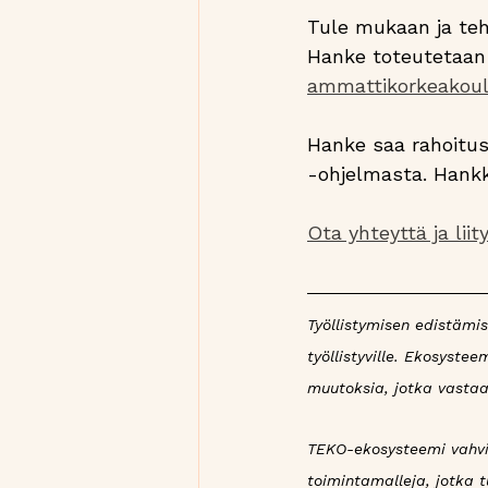
Tule mukaan ja teh
Hanke toteutetaan 
ammattikorkeakou
Hanke saa rahoitus
-ohjelmasta. Hankk
Ota yhteyttä ja lii
Työllistymisen edistämi
työllistyville. Ekosyst
muutoksia, jotka vastaa
TEKO-ekosysteemi vahvist
toimintamalleja, jotka 