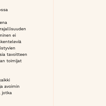
ossa 
eena 
rajallisuuden 
inen ei 
kenteleviä 
istyvien 
sia tavoitteen 
an toimijat 
aikki 
ja avoimin 
 jotka 