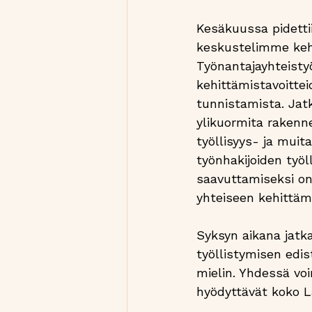
Kesäkuussa pidettii
keskustelimme kehi
Työnantajayhteistyö
kehittämistavoittei
tunnistamista. Jat
ylikuormita rakenn
työllisyys- ja muita
työnhakijoiden työl
saavuttamiseksi on
yhteiseen kehittämi
Syksyn aikana jatk
työllistymisen edi
mielin. Yhdessä vo
hyödyttävät koko 