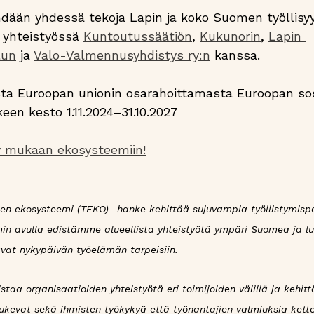
dään yhdessä tekoja Lapin ja koko Suomen työllisy
yhteistyössä 
Kuntoutussäätiön
, 
Kukunorin
, 
Lapin 
lun
 ja 
Valo-Valmennusyhdistys ry:n
 kanssa.
ta Euroopan unionin osarahoittamasta Euroopan sos
een kesto 1.11.2024–31.10.2027
ty mukaan ekosysteemiin!
sen ekosysteemi (TEKO) -hanke kehittää sujuvampia työllistymispo
eemin avulla edistämme alueellista yhteistyötä ympäri Suomea ja 
vat nykypäivän työelämän tarpeisiin.
aa organisaatioiden yhteistyötä eri toimijoiden välillä ja kehitt
tukevat sekä ihmisten työkykyä että työnantajien valmiuksia ket