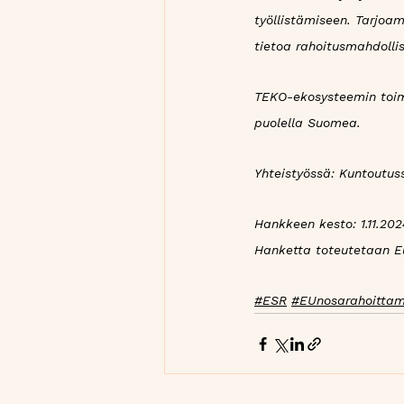
työllistämiseen. Tarjoa
tietoa rahoitusmahdollis
TEKO-ekosysteemin toimi
puolella Suomea.
Yhteistyössä: Kuntoutus
Hankkeen kesto: 1.11.202
Hanketta toteutetaan Eu
#ESR
#EUnosarahoitta