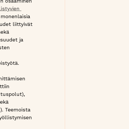
nen osaaminen 
istyvien 
 monenlaisia 
det liittyivät 
sekä 
isuudet ja 
sten 
istyötä.
ehittämisen 
tiin 
uspolut),  
sekä 
n). Teemoista 
yöllistymisen 