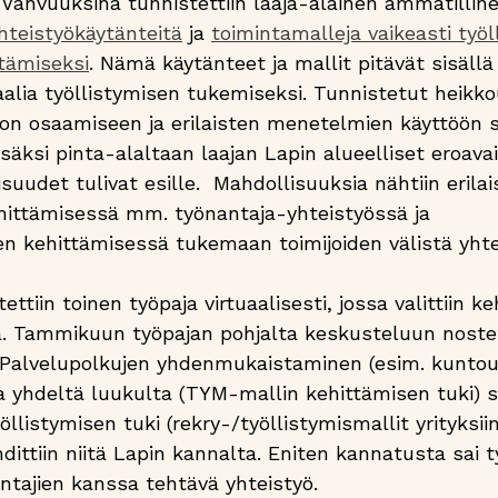
. Vahvuuksina tunnistettiin laaja-alainen ammatilli
hteistyökäytänteitä
 ja 
toimintamalleja vaikeasti työll
stämiseksi
. Nämä käytänteet ja mallit pitävät sisällä
aalia työllistymisen tukemiseksi. Tunnistetut heikkou
ason osaamiseen ja erilaisten menetelmien käyttöön 
äksi pinta-alaltaan laajan Lapin alueelliset eroava
suudet tulivat esille.  Mahdollisuuksia nähtiin erilai
hittämisessä mm. työnantaja-yhteistyössä ja 
en kehittämisessä tukemaan toimijoiden välistä yhte
ttiin toinen työpaja virtuaalisesti, jossa valittiin k
. Tammikuun työpajan pohjalta keskusteluun nostet
Palvelupolkujen yhdenmukaistaminen (esim. kuntout
ja yhdeltä luukulta (TYM-mallin kehittämisen tuki) 
öllistymisen tuki (rekry-/työllistymismallit yrityksii
hdittiin niitä Lapin kannalta. Eniten kannatusta sai t
ntajien kanssa tehtävä yhteistyö.