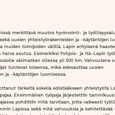
ssä merkittävä muutos hyvinvointi- ja työllisyysal
kä uusien yhteistyörakenteiden ja -käytäntöjen lu
a muiden toimijoiden välillä. Lapin erityisenä haas
a harva asutus. Esimerkiksi Pohjois- ja Itä-Lapin työl
osiolle välimatkan ollessa yli 500 km. Vahvuutena o
ijat tuntevat toisensa, mikä edesauttaa uusien 
en ja -käytäntöjen luomisessa.
ttanut tärkeitä askelia edistääkseen yhteistyötä L
öpajaa. Ensimmäinen työpaja järjestettiin tammikuus
jassa pohdittiin mitä tarvitaan, jotta vaikeasti työll
remmin Lapissa sekä mitä vahvuuksia ja kehitettävää