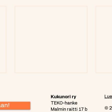
Lue
Kukunori ry
TEKO-hanke
aan!
© 
Malmin raitti 17 b