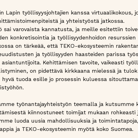
n Lapin työllisyysjohtajien kanssa virtuaalikokous, j
ttämistoimenpiteistä ja yhteistyöstä jatkossa. 
 sai varovaista kannatusta, ja meille esitettiin toiv
den konkretisointia ja työllisyydenhoidon resurssien 
kossa on tärkeää, että TEKO-ekosysteemin rakentam
euudistusten ja työllisyyden haasteiden parissa työs
 asiantuntijoita. Kehittämisen tavoite, vaikeasti työll
listyminen, on pidettävä kirkkaana mielessä ja tulok
 hyvä tuoda esille jo prosessin kuluessa sitouttama
styöhön.   
amme työnantajayhteistyön teemalla ja kutsumme k
stämisestä kiinnostuneet toimijat mukaan rohkeasti 
imme luoda uusia mahdollisuuksia ja toimintatapoja,
Lappia ja TEKO-ekosysteemin myötä koko Suomea.