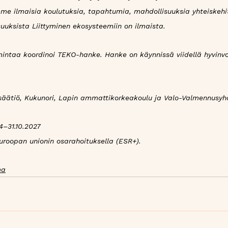
mme ilmaisia koulutuksia, tapahtumia, mahdollisuuksia yhteiskeh
uuksista Liittyminen ekosysteemiin on ilmaista.
ntaa koordinoi TEKO-hanke. Hanke on käynnissä viidellä hyvinvoin
säätiö, Kukunori, Lapin ammattikorkeakoulu ja Valo-Valmennusyhd
4–31.10.2027 
roopan unionin osarahoituksella (ESR+).
ma