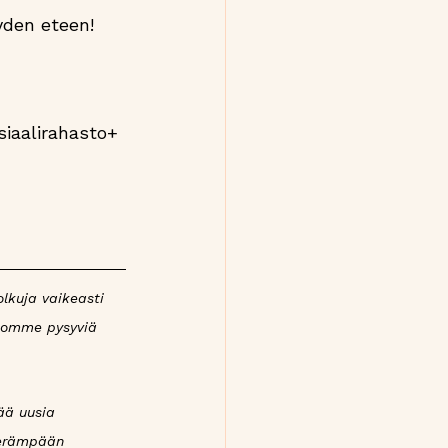
yden eteen! 
iaalirahasto+ 
lkuja vaikeasti 
luomme pysyviä 
ää uusia 
terämpään 