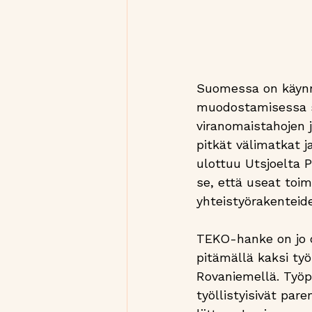
Suomessa on käynni
muodostamisessa se
viranomaistahojen j
pitkät välimatkat j
ulottuu Utsjoelta P
se, että useat toim
yhteistyörakenteid
TEKO-hanke on jo o
pitämällä kaksi ty
Rovaniemellä. Työpa
työllistyisivät pa