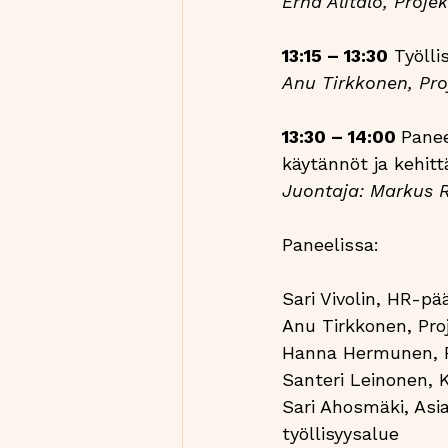
Erna Alitalo, Proje
13:15 – 13:30
 Työlli
Anu Tirkkonen, Proj
13:30 – 14:00 
Panee
käytännöt ja kehit
Juontaja: Markus R
Paneelissa:
Sari Vivolin, HR-p
Anu Tirkkonen, Proj
Hanna Hermunen, Pro
Santeri Leinonen, 
Sari Ahosmäki, Asi
työllisyysalue