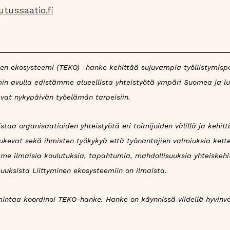
tussaatio.fi
sen ekosysteemi (TEKO) -hanke kehittää sujuvampia työllistymispo
eemin avulla edistämme alueellista yhteistyötä ympäri Suomea ja 
vat nykypäivän työelämän tarpeisiin.
aa organisaatioiden yhteistyötä eri toimijoiden välillä ja kehitt
tukevat sekä ihmisten työkykyä että työnantajien valmiuksia ket
mme ilmaisia koulutuksia, tapahtumia, mahdollisuuksia yhteiskeh
uuksista Liittyminen ekosysteemiin on ilmaista.
ntaa koordinoi TEKO-hanke. Hanke on käynnissä viidellä hyvinvoin