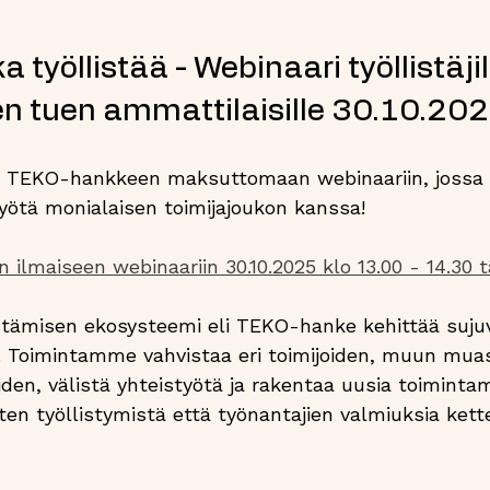
a työllistää - Webinaari työllistäjill
en tuen ammattilaisille 30.10.20
n TEKO-hankkeen maksuttomaan webinaariin, joss
työtä monialaisen toimijajoukon kanssa!
ilmaiseen webinaariin 30.10.2025 klo 13.00 - 14.30 t
stämisen ekosysteemi eli TEKO-hanke kehittää suju
a. Toimintamme vahvistaa eri toimijoiden, muun muas
uiden, välistä yhteistyötä ja rakentaa uusia toimintam
en työllistymistä että työnantajien valmiuksia kett