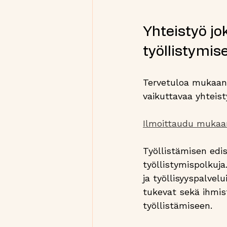
Yhteistyö jok
työllistymis
Tervetuloa mukaa
vaikuttavaa yhteis
Ilmoittaudu mukaan 
Työllistämisen edi
työllistymispolkuj
ja työllisyyspalvel
tukevat sekä ihmist
työllistämiseen.