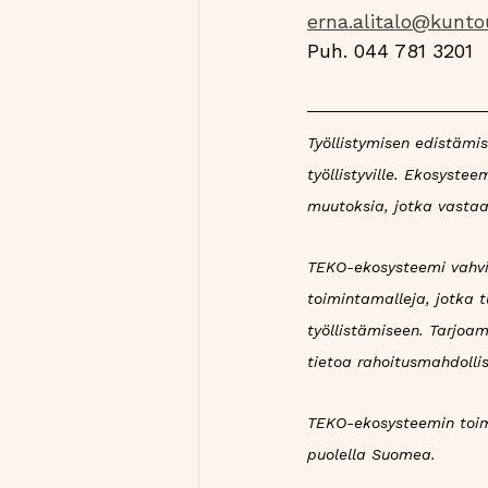
erna.alitalo@kuntou
Puh. 044 781 3201
Työllistymisen edistämi
työllistyville. Ekosyst
muutoksia, jotka vastaa
TEKO-ekosysteemi vahvist
toimintamalleja, jotka 
työllistämiseen. Tarjoa
tietoa rahoitusmahdollis
TEKO-ekosysteemin toimi
puolella Suomea.