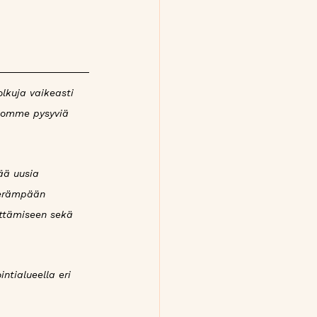
lkuja vaikeasti 
luomme pysyviä 
ää uusia 
terämpään 
ittämiseen sekä 
tialueella eri 