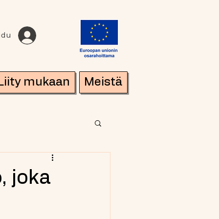
udu
Liity mukaan
Meistä
, joka