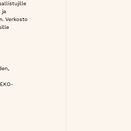
listujille 
 ja 
. Verkosto 
ille 
den, 
 TEKO-