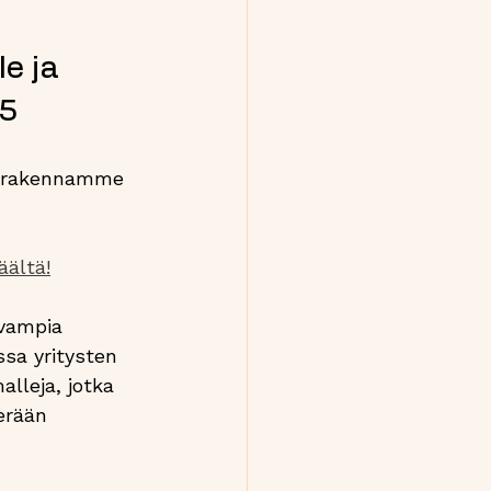
e ja 
25
a rakennamme 
äältä!
vampia 
sa yritysten 
alleja, jotka 
erään 