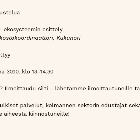
ustelua
-ekosysteemin esittely
kostokoordinaattori, Kukunori
ttyy
na 30.10. klo 13–14.30
? Ilmoittaudu silti – lähetämme ilmoittautuneille ta
 julkiset palvelut, kolmannen sektorin edustajat se
le aiheesta kiinnostuneille!