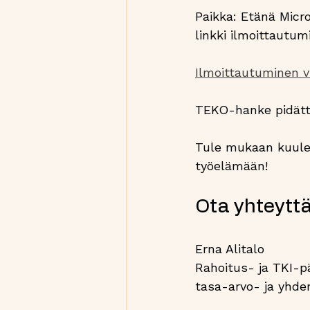
Paikka: Etänä Micr
linkki ilmoittautumi
Ilmoittautuminen vi
TEKO-hanke pidätt
Tule mukaan kuule
työelämään!
Ota yhteyttä
Erna Alitalo
Rahoitus- ja TKI-p
tasa-arvo- ja yhde