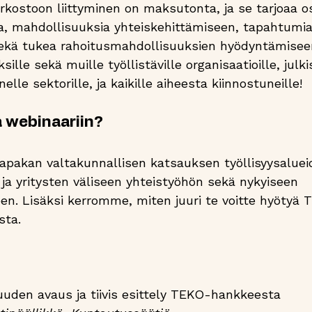
ostoon liittyminen on maksutonta, ja se tarjoaa osal
ia, mahdollisuuksia yhteiskehittämiseen, tapahtumia
ekä tukea rahoitusmahdollisuuksien hyödyntämiseen
sille sekä muille työllistäville organisaatioille, julkis
elle sektorille, ja kaikille aiheesta kiinnostuneille!
a webinaariin?
napakan valtakunnallisen katsauksen työllisyysaluei
 ja yritysten väliseen yhteistyöhön sekä nykyiseen 
een. Lisäksi kerromme, miten juuri te voitte hyötyä
sta.
suuden avaus ja tiivis esittely TEKO-hankkeesta