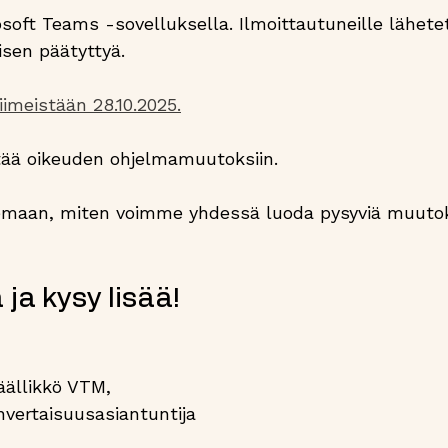
osoft Teams -sovelluksella. Ilmoittautuneille lähet
sen päätyttyä.  
imeistään 28.10.2025.
ää oikeuden ohjelmamuutoksiin.
maan, miten voimme yhdessä luoda pysyviä muutok
 ja kysy lisää!
äällikkö VTM, 
nvertaisuusasiantuntija