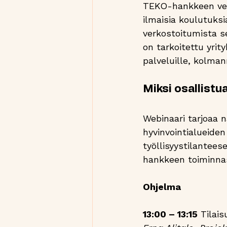
TEKO-hankkeen verk
ilmaisia koulutuks
verkostoitumista s
on tarkoitettu yrityk
palveluille, kolmann
Miksi osallistu
Webinaari tarjoaa 
hyvinvointialueiden
työllisyystilantees
hankkeen toiminna
Ohjelma
13:00 – 13:15
 Tilai