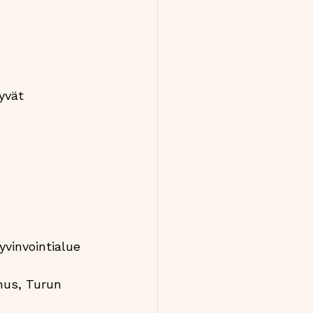
yvät 
yvinvointialue
nus, Turun 