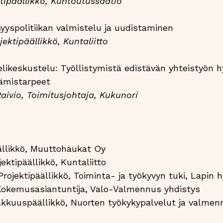
ktipäällikkö, Kuntoutussäätiö
syyspolitiikan valmistelu ja uudistaminen
ektipäällikkö, Kuntaliitto
likeskustelu: Työllistymistä edistävän yhteistyön h
tämistarpeet
aivio, Toimitusjohtaja, Kukunori
äällikkö, Muuttohaukat Oy
ektipäällikkö, Kuntaliitto
jektipäällikkö, Toiminta- ja työkyvyn tuki, Lapin h
Kokemusasiantuntija, Valo-Valmennus yhdistys
akkuuspäällikkö, Nuorten työkykypalvelut ja valmen